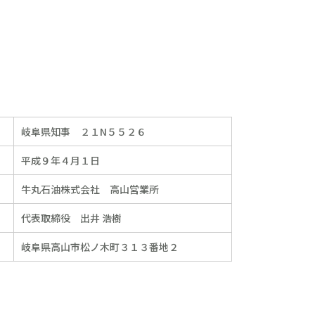
岐阜県知事 ２１N５５２６
平成９年４月１日
牛丸石油株式会社 高山営業所
代表取締役 出井 浩樹
岐阜県高山市松ノ木町３１３番地２